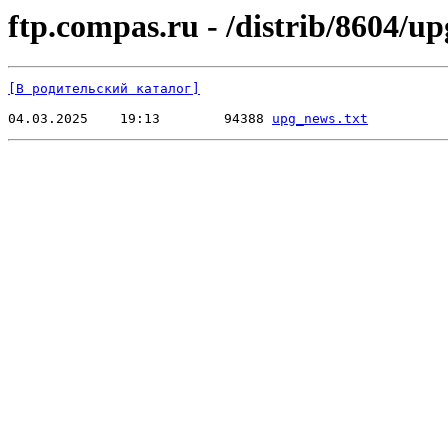
ftp.compas.ru - /distrib/8604/u
[В родительский каталог]
04.03.2025    19:13        94388 
upg_news.txt